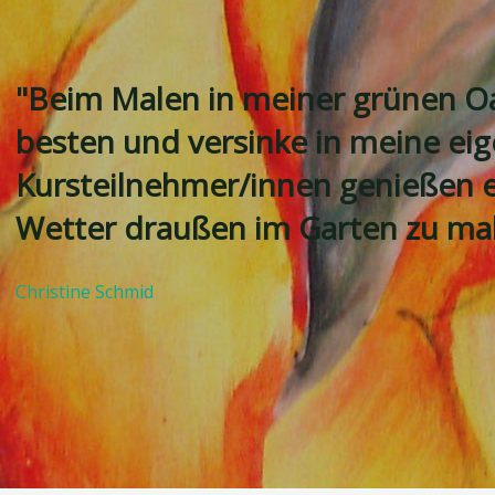
"Beim Malen in meiner grünen O
besten und versinke in meine ei
Kursteilnehmer/innen genießen 
Wetter draußen im Garten zu mal
Christine Schmid