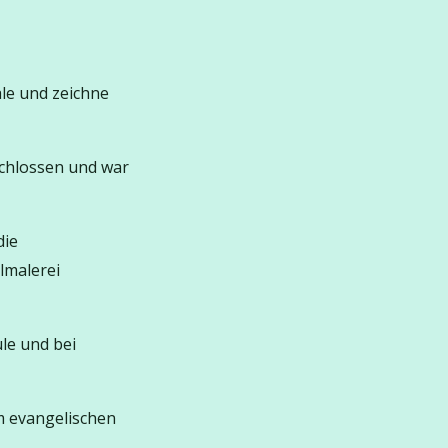
ale und zeichne
sbedingungen zu lernen, um die Aktion produktiv nutzen zu
schlossen und war
die
lmalerei
le und bei
m evangelischen