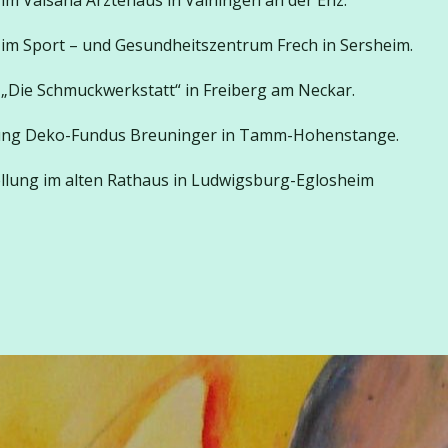
im Vaisana Ärztehaus in Vaihingen an der Enz.
im Sport – und Gesundheitszentrum Frech in Sersheim.
„Die Schmuckwerkstatt“ in Freiberg am Neckar.
lung Deko-Fundus Breuninger in Tamm-Hohenstange.
llung im alten Rathaus in Ludwigsburg-Eglosheim