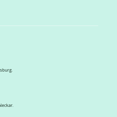
sburg.
Neckar.