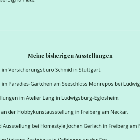
Meine bisherigen Ausstellungen
im Versicherungsbüro Schmid in Stuttgart.
 im Paradies-Gärtchen am Seeschloss Monrepos bei Ludwig
lungen im Atelier Lang in Ludwigsburg-Eglosheim.
 an der Hobbykunstausstellung in Freiberg am Neckar.
Ausstellung bei Homestyle Jochen Gerlach in Freiberg am 