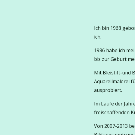
Später werden diese Punkte gegen Bonus-Credits einget
Glücksspiel aufgaben
Ich bin 1968 gebo
Staatliches Online Casino Wien: Wenn Verwaltung auf Glückss
ich.
Slots Kingdom Casino Boni ohne Einzahlung werden ebenfall
1986 habe ich mei
können.
bis zur Geburt me
Neue Feature Buy Slots zerschmettern jede Illusion von „Gr
Es gibt Vor- und Nachteile für jede Methode, die Sie verwen
Mit Bleistift-und
Die bittere Wahrheit hinter dem besten Online Casino Deu
Aquarellmalerei f
ausprobiert.
Im Laufe der Jahr
freischaffenden K
Von 2007-2013 bes
Bildungszentrum be